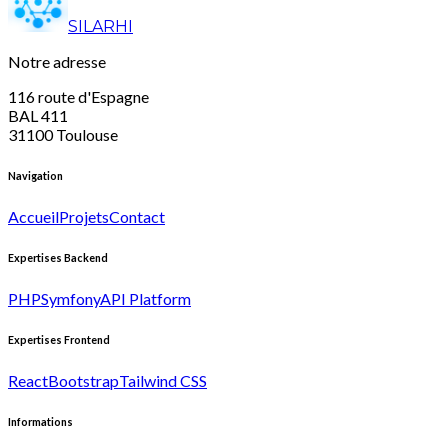
SILARHI
Notre adresse
116 route d'Espagne
BAL 411
31100 Toulouse
Navigation
Accueil
Projets
Contact
Expertises Backend
PHP
Symfony
API Platform
Expertises Frontend
React
Bootstrap
Tailwind CSS
Informations