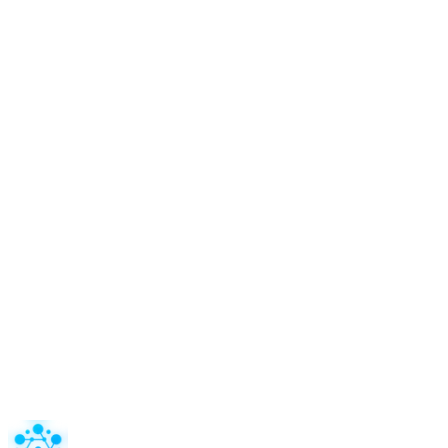
116 Route d'Espagne
HELIOS 4
BAT 113
31100 Toulouse
Du lundi au vendredi
De 9h à 18h
0 607.275.826
hello@silarhi.fr