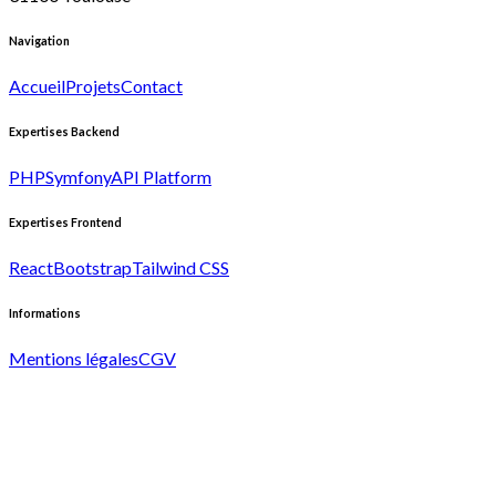
Navigation
Accueil
Projets
Contact
Expertises Backend
PHP
Symfony
API Platform
Expertises Frontend
React
Bootstrap
Tailwind CSS
Informations
Mentions légales
CGV