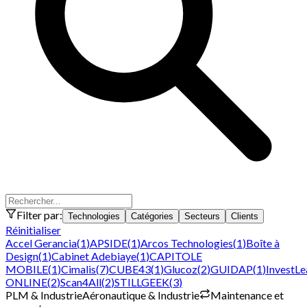
Filter par:
Technologies
Catégories
Secteurs
Clients
Réinitialiser
Accel Gerancia
(
1
)
APSIDE
(
1
)
Arcos Technologies
(
1
)
Boîte à
Design
(
1
)
Cabinet Adebiaye
(
1
)
CAPITOLE
MOBILE
(
1
)
Cimalis
(
7
)
CUBE43
(
1
)
Glucoz
(
2
)
GUIDAP
(
1
)
InvestLe
ONLINE
(
2
)
Scan4All
(
2
)
STILLGEEK
(
3
)
PLM & Industrie
Aéronautique & Industrie
Maintenance et